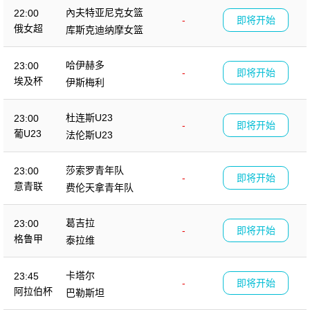
內夫特亚尼克女篮
22:00
-
即将开始
俄女超
库斯克迪纳摩女篮
哈伊赫多
23:00
-
即将开始
埃及杯
伊斯梅利
杜连斯U23
23:00
-
即将开始
葡U23
法伦斯U23
莎索罗青年队
23:00
-
即将开始
意青联
费伦天拿青年队
葛吉拉
23:00
-
即将开始
格鲁甲
泰拉维
卡塔尔
23:45
-
即将开始
阿拉伯杯
巴勒斯坦