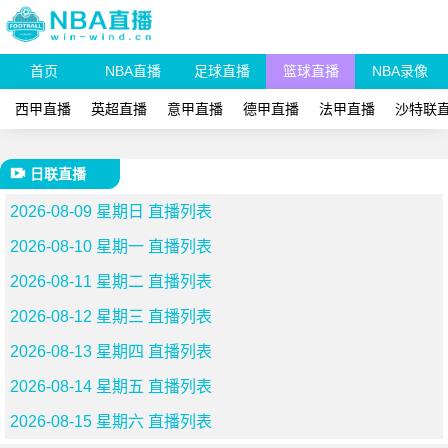
首页
NBA直播
足球直播
篮球直播
NBA录像
西甲直播
英超直播
意甲直播
德甲直播
法甲直播
沙特联
日联直播
2026-08-09 星期日 直播列表
2026-08-10 星期一 直播列表
2026-08-11 星期二 直播列表
2026-08-12 星期三 直播列表
2026-08-13 星期四 直播列表
2026-08-14 星期五 直播列表
2026-08-15 星期六 直播列表