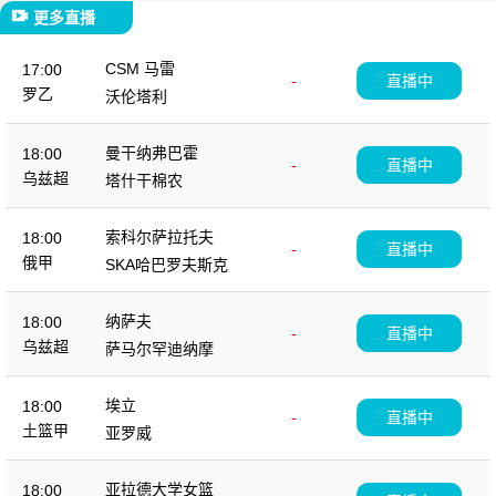
更多直播
CSM 马雷
17:00
-
直播中
罗乙
沃伦塔利
曼干纳弗巴霍
18:00
-
直播中
乌兹超
塔什干棉农
索科尔萨拉托夫
18:00
-
直播中
俄甲
SKA哈巴罗夫斯克
纳萨夫
18:00
-
直播中
乌兹超
萨马尔罕迪纳摩
埃立
18:00
-
直播中
土篮甲
亚罗威
亚拉德大学女篮
18:00