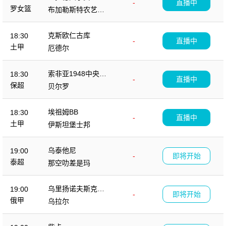
-
直播中
罗女篮
布加勒斯特农艺学
女篮
克斯欧仁古库
18:30
-
直播中
土甲
厄德尔
索非亚1948中央陆
18:30
-
直播中
军
保超
贝尔罗
埃祖姆BB
18:30
-
直播中
土甲
伊斯坦堡士邦
乌泰他尼
19:00
-
即将开始
泰超
那空叻差是玛
乌里扬诺夫斯克伏
19:00
-
即将开始
尔加
俄甲
乌拉尔