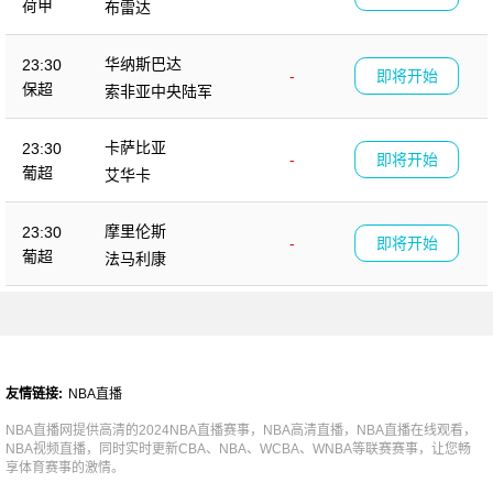
荷甲
布雷达
华纳斯巴达
23:30
-
即将开始
保超
索非亚中央陆军
卡萨比亚
23:30
-
即将开始
葡超
艾华卡
摩里伦斯
23:30
-
即将开始
葡超
法马利康
友情链接:
NBA直播
NBA直播网提供高清的2024NBA直播赛事，NBA高清直播，NBA直播在线观看，
NBA视频直播，同时实时更新CBA、NBA、WCBA、WNBA等联赛赛事，让您畅
享体育赛事的激情。