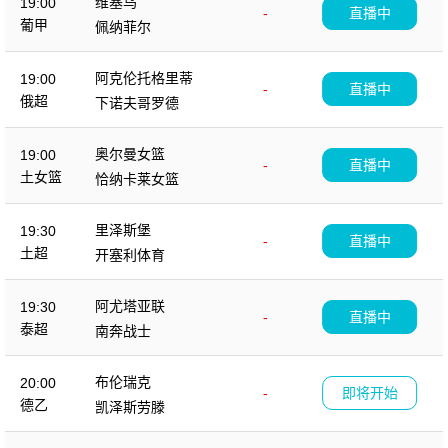
维塞乌
19:00
-
直播中
葡甲
佩纳菲尔
阿克伦托格里蒂
19:00
-
直播中
俄超
下诺夫哥罗德
奥尔曼女篮
19:00
-
直播中
土女篮
恰纳卡莱女篮
里泽斯堡
19:30
-
直播中
土超
开塞利体育
阿尤塔亚联
19:30
-
直播中
泰超
南奔战士
布伦瑞克
20:00
-
即将开始
德乙
凯泽斯劳滕