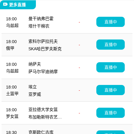
更多直播
曼干纳弗巴霍
18:00
-
直播中
乌兹超
塔什干棉农
索科尔萨拉托夫
18:00
-
直播中
俄甲
SKA哈巴罗夫斯克
纳萨夫
18:00
-
直播中
乌兹超
萨马尔罕迪纳摩
埃立
18:00
-
直播中
土篮甲
亚罗威
亚拉德大学女篮
18:00
-
直播中
罗女篮
布加勒斯特农艺学
女篮
克斯欧仁古库
18:30