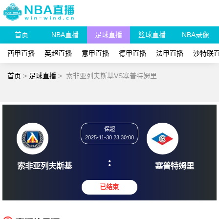
首页
NBA直播
足球直播
篮球直播
NBA录像
西甲直播
英超直播
意甲直播
德甲直播
法甲直播
沙特联
首页
>
足球直播
>
索非亚列夫斯基VS塞普特姆里
保超
2025-11-30 23:30:00
:
索非亚列夫斯基
塞普特