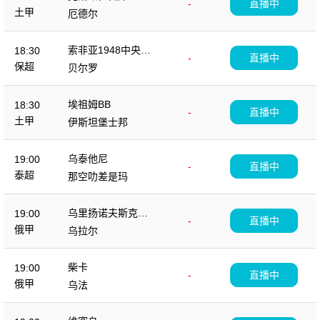
-
直播中
土甲
厄德尔
索非亚1948中央陆
18:30
-
直播中
军
保超
贝尔罗
埃祖姆BB
18:30
-
直播中
土甲
伊斯坦堡士邦
乌泰他尼
19:00
-
直播中
泰超
那空叻差是玛
乌里扬诺夫斯克伏
19:00
-
直播中
尔加
俄甲
乌拉尔
柴卡
19:00
-
直播中
俄甲
乌法