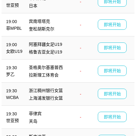
-
即将开始
世亚预
日本
宾南塔塔克
19:00
-
即将开始
菲MPBL
奎松胡斯克尔
阿塞拜疆女足U19
19:00
-
即将开始
女欧U19
格鲁吉亚女足U19
圣格奥尔基塞普西
19:30
-
即将开始
罗乙
拉斯理工体育会
浙江稠州银行女篮
19:30
-
即将开始
WCBA
上海浦发银行女篮
菲律宾
19:30
-
即将开始
世亚预
关岛