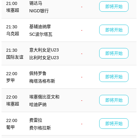
锡达马
21:00
-
即将开始
埃塞超
NIGD银行
基辅迪纳摩
21:30
-
即将开始
乌克超
SC波尔塔瓦
意大利女足U23
21:30
-
即将开始
国际友谊
比利时女足U23
佩特罗鲁
22:00
-
即将开始
罗甲
梅塔洛格布斯
埃塞俄比亚文和
22:00
-
即将开始
埃塞超
哈迪萨纳
费雷拉
22:00
-
即将开始
葡甲
费尔格拉斯