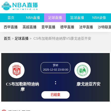
首页
NBA直播
足球直播
篮球直播
NBA录像
西甲直播
英超直播
意甲直播
德甲直播
法甲直播
沙特联
首页
>
足球直播
>
CS布加勒斯特迪纳摩VS康戈迪亚齐安
罗杯
2025-12-02 23:00:00
:
CS布加勒斯特迪纳
康戈迪
摩