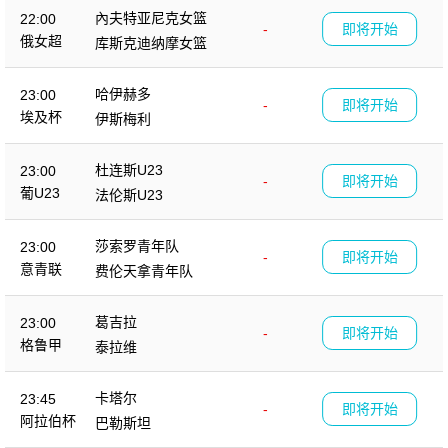
內夫特亚尼克女篮
22:00
-
即将开始
俄女超
库斯克迪纳摩女篮
哈伊赫多
23:00
-
即将开始
埃及杯
伊斯梅利
杜连斯U23
23:00
-
即将开始
葡U23
法伦斯U23
莎索罗青年队
23:00
-
即将开始
意青联
费伦天拿青年队
葛吉拉
23:00
-
即将开始
格鲁甲
泰拉维
卡塔尔
23:45
-
即将开始
阿拉伯杯
巴勒斯坦