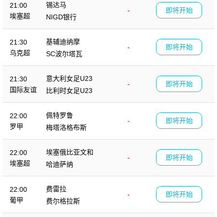
锡达马
21:00
-
即将开始
埃塞超
NIGD银行
基辅迪纳摩
21:30
-
即将开始
乌克超
SC波尔塔瓦
意大利女足U23
21:30
-
即将开始
国际友谊
比利时女足U23
佩特罗鲁
22:00
-
即将开始
罗甲
梅塔洛格布斯
埃塞俄比亚文和
22:00
-
即将开始
埃塞超
哈迪萨纳
费雷拉
22:00
-
即将开始
葡甲
费尔格拉斯