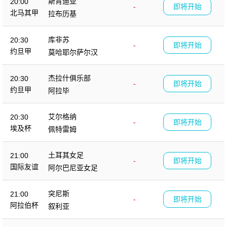
斯肯迪亚
20:00
-
即将开始
北马其甲
拉布历基
库非苏
20:30
-
即将开始
约旦甲
莫哈耶尔萨尔汉
杰拉什俱乐部
20:30
-
即将开始
约旦甲
阿拉毕
艾尔格纳
20:30
-
即将开始
埃及杯
佩特雷姆
土耳其女足
21:00
-
即将开始
国际友谊
阿尔巴尼亚女足
突尼斯
21:00
-
即将开始
阿拉伯杯
叙利亚