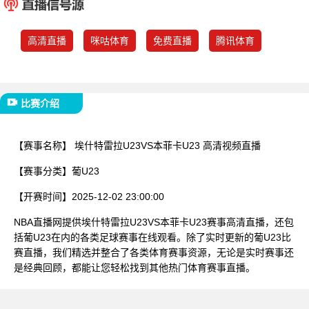
已结束
高清直播
咪咕体育
免费直播
腾讯体育
比赛介绍
【赛事名称】
埃什特雷拉U23VS本菲卡U23 高清视频直播
【赛事分类】
葡U23
【开赛时间】
2025-12-02 23:00:00
NBA直播网提供埃什特雷拉U23VS本菲卡U23赛事高清直播，还包
括葡U23在内的各类足球赛事在线观看。除了实时更新的葡U23比
赛直播，我们精选并整合了各类体育赛事资源，无论是实时赛事还
是经典回顾，都能让您轻松找到其他热门体育赛事直播。