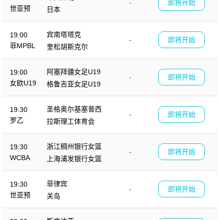
-
即将开始
世亚预
日本
宾南塔塔克
19:00
-
即将开始
菲MPBL
奎松胡斯克尔
阿塞拜疆女足U19
19:00
-
即将开始
女欧U19
格鲁吉亚女足U19
圣格奥尔基塞普西
19:30
-
即将开始
罗乙
拉斯理工体育会
浙江稠州银行女篮
19:30
-
即将开始
WCBA
上海浦发银行女篮
菲律宾
19:30
-
即将开始
世亚预
关岛