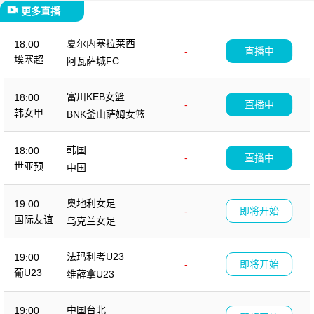
更多直播
夏尔内塞拉莱西
18:00
-
直播中
埃塞超
阿瓦萨城FC
富川KEB女篮
18:00
-
直播中
韩女甲
BNK釜山萨姆女篮
韩国
18:00
-
直播中
世亚预
中国
奥地利女足
19:00
-
即将开始
国际友谊
乌克兰女足
法玛利考U23
19:00
-
即将开始
葡U23
维薛拿U23
中国台北
19:00