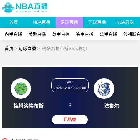
首页
NBA直播
足球直播
篮球直播
NBA录像
西甲直播
英超直播
意甲直播
德甲直播
法甲直播
沙特联
首页
>
足球直播
>
梅塔洛格布斯VS法鲁尔
罗甲
2025-12-07 23:30:00
:
梅塔洛格布斯
法鲁