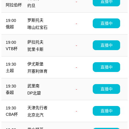
-
直播中
阿拉伯杯
约旦
罗斯托夫
19:00
-
直播中
俄超
喀山红宝石
萨拉托夫
19:00
-
直播中
VTB杯
犹里卡斯
伊尤斯堡
19:30
-
直播中
土超
开塞利体育
武里南
19:30
-
直播中
泰超
DP北碧
天津先行者
19:30
-
直播中
CBA杯
北京北汽