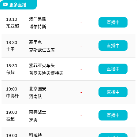
更多直播
澳门黑熊
18:10
-
直播中
东亚超
博尔特斯
塞里克
18:30
-
直播中
土甲
克斯欧仁古库
索菲亚火车头
18:30
-
直播中
保超
普罗夫迪夫博特夫
北京国安
19:00
-
直播中
中协杯
河南队
南奔战士
19:00
-
直播中
泰超
罗勇
科威特
19:00