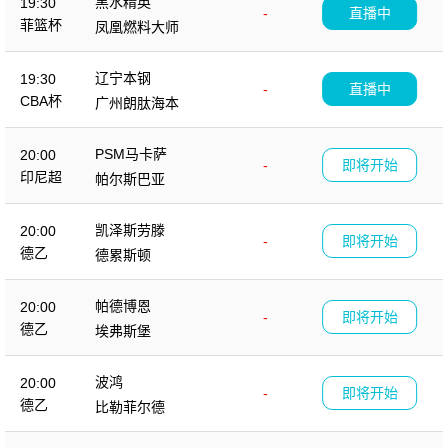
黑水精英
19:30
-
直播中
菲篮杯
凤凰燃料大师
辽宁本钢
19:30
-
直播中
CBA杯
广州朗肽海本
PSM马卡萨
20:00
-
即将开始
印尼超
帕尔斯巴亚
凯泽斯劳滕
20:00
-
即将开始
德乙
德累斯顿
帕德博恩
20:00
-
即将开始
德乙
埃弗斯堡
波鸿
20:00
-
即将开始
德乙
比勒菲尔德