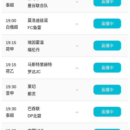
-
直播中
泰超
曼谷联合队
莫洛迪兹诺
19:00
-
直播中
白俄超
FC鱼雷
埃因霍温
19:15
-
直播中
荷甲
福伦丹
马斯特里赫特
19:15
-
直播中
荷乙
罗达JC
莱切
19:30
-
直播中
意甲
都灵
巴吞联
19:30
-
直播中
泰超
DP北碧