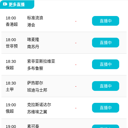
更多直播
标准流浪
18:00
-
直播中
香港超
港会
喀麦隆
18:00
-
直播中
世非预
南苏丹
索非亚斯拉维亚
18:30
-
直播中
保超
多布鲁察
萨热耶尔
18:30
-
直播中
土甲
班迪马士邦
克拉斯诺达尔
19:00
-
直播中
俄超
苏维埃之翼
素可泰
19:00