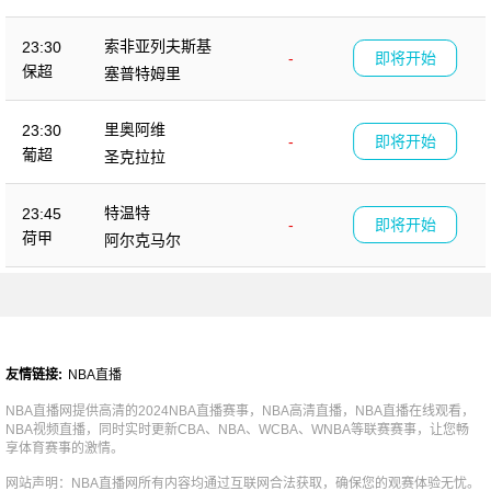
索非亚列夫斯基
23:30
-
即将开始
保超
塞普特姆里
里奥阿维
23:30
-
即将开始
葡超
圣克拉拉
特温特
23:45
-
即将开始
荷甲
阿尔克马尔
友情链接:
NBA直播
NBA直播网提供高清的2024NBA直播赛事，NBA高清直播，NBA直播在线观看，
NBA视频直播，同时实时更新CBA、NBA、WCBA、WNBA等联赛赛事，让您畅
享体育赛事的激情。
网站声明：NBA直播网所有内容均通过互联网合法获取，确保您的观赛体验无忧。