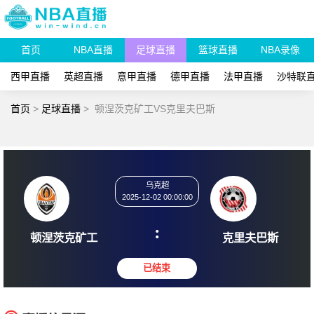
首页
NBA直播
足球直播
篮球直播
NBA录像
西甲直播
英超直播
意甲直播
德甲直播
法甲直播
沙特联
首页
>
足球直播
>
顿涅茨克矿工VS克里夫巴斯
乌克超
2025-12-02 00:00:00
:
顿涅茨克矿工
克里夫