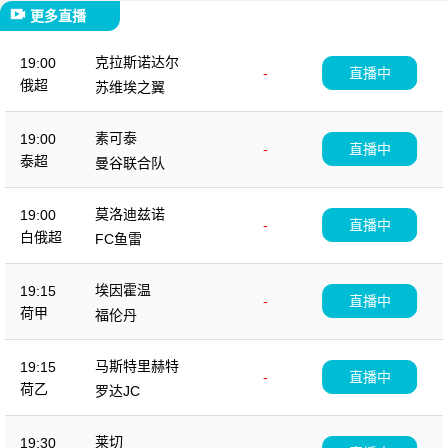
更多直播
克拉斯诺达尔
19:00
-
直播中
俄超
苏维埃之翼
素可泰
19:00
-
直播中
泰超
曼谷联合队
莫洛迪兹诺
19:00
-
直播中
白俄超
FC鱼雷
埃因霍温
19:15
-
直播中
荷甲
福伦丹
马斯特里赫特
19:15
-
直播中
荷乙
罗达JC
莱切
19:30