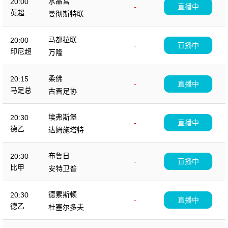
水晶宫
20:00
-
直播中
英超
曼彻斯特联
马都拉联
20:00
-
直播中
印尼超
万隆
柔佛
20:15
-
直播中
马足总
古晋足协
埃弗斯堡
20:30
-
直播中
德乙
达姆施塔特
布鲁日
20:30
-
直播中
比甲
安特卫普
德累斯顿
20:30
-
直播中
德乙
杜塞尔多夫