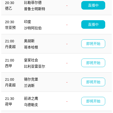
比勒菲尔德
20:30
-
直播中
德乙
普鲁士明斯特
印度
20:30
-
直播中
世亚预
沙特阿拉伯
奥胡斯
21:00
-
即将开始
丹麦超
哥本哈根
皇家社会
21:00
-
即将开始
西甲
比利亚雷亚尔
锡尔克堡
21:00
-
即将开始
丹麦超
兰讷斯
前进之鹰
21:30
-
即将开始
荷甲
乌德勒支